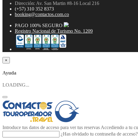
Dirección: Av. San Martin #8-16 Local 216
(+57) 310 352 8373
booking@contactos.com.co
PAGO 100% SEGURO
Registro Nacional de Turismo No. 1209
×
Ayuda
LOADING...
Introduce tus datos de acceso para ver tus reservas
Accediendo a tu cue
¿Has olvidado tu contraseña de acceso?